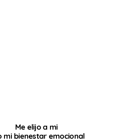
denciales
Inicia tu terapia
Contacto
Eres lo más
mportante
 tu vida!!
Me elijo a mi
jo mi bienestar emocional