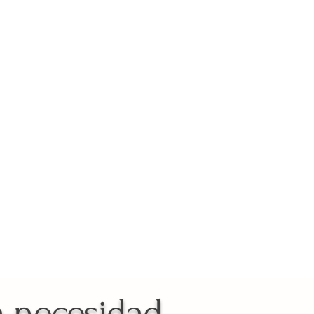
erapéutico conmigo?
a necesidad