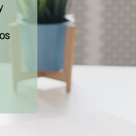
y
vos