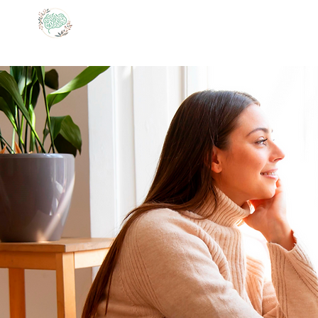
Alina Peña,
​tú P
sicóloga
C
55 7526 5879