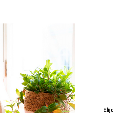
onoce a tu terapeuta
Formación Académica y Cre
¡¡
i
en
Eli