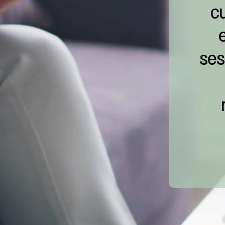
c
ses