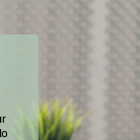
ar
lo